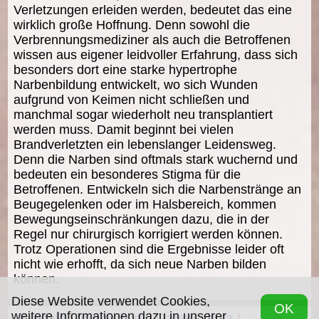
Verletzungen erleiden werden, bedeutet das eine
wirklich große Hoffnung. Denn sowohl die
Verbrennungsmediziner als auch die Betroffenen
wissen aus eigener leidvoller Erfahrung, dass sich
besonders dort eine starke hypertrophe
Narbenbildung entwickelt, wo sich Wunden
aufgrund von Keimen nicht schließen und
manchmal sogar wiederholt neu transplantiert
werden muss. Damit beginnt bei vielen
Brandverletzten ein lebenslanger Leidensweg.
Denn die Narben sind oftmals stark wuchernd und
bedeuten ein besonderes Stigma für die
Betroffenen. Entwickeln sich die Narbenstränge an
Beugegelenken oder im Halsbereich, kommen
Bewegungseinschränkungen dazu, die in der
Regel nur chirurgisch korrigiert werden können.
Trotz Operationen sind die Ergebnisse leider oft
nicht wie erhofft, da sich neue Narben bilden
können.
Diese Website verwendet Cookies,
OK
weitere Informationen dazu in unserer
Kontakt
|
Impressum
|
Datenschutz
|