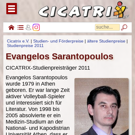
1
0
2
(
Cicatrix e.V.
|
Studien- und Förderpreise
|
ältere Studienpreise
|
Studienpreise 2011
Evangelos Sarantopoulos
CICATRIX-Studienpreisträger 2011
Evangelos Sarantopoulos
wurde 1979 in Athen
geboren. Er war lange Zeit
aktiver Volleyball-Spieler
und interessiert sich für
Literatur. Von 1998 bis
2005 absolvierte er ein
Medizin-Studium an der
National- und Kapodistrian
Universität Athen, dass er